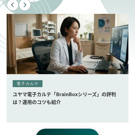
電子カルテ
rainBoxシリーズ」の評判
【最新版】クリニック向
紹介
選！機能別に紹介