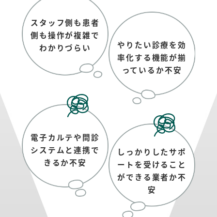
スタッフ側も患者
側も
操作が複雑で
やりたい診療を
効
わかりづらい
率化する機能が
揃
っているか不安
電子カルテや問診
システムと連携
で
しっかりしたサポ
きるか不安
ートを
受けること
が
できる業者か不
安