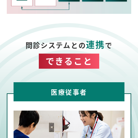
連携
問診システムとの
で
できること
医療従事者