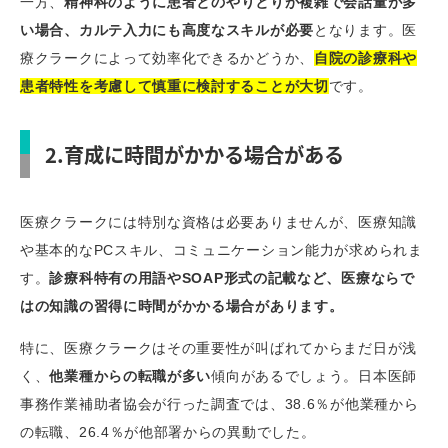
一方、
精神科のように患者とのやりとりが複雑で会話量が多
い場合、カルテ入力にも高度なスキルが必要
となります。医
療クラークによって効率化できるかどうか、
自院の診療科や
患者特性を考慮して慎重に検討することが大切
です。
2.育成に時間がかかる場合がある
医療クラークには特別な資格は必要ありませんが、医療知識
や基本的なPCスキル、コミュニケーション能力が求められま
す。
診療科特有の用語やSOAP形式の記載など、医療ならで
はの知識の習得に時間がかかる場合があります。
特に、医療クラークはその重要性が叫ばれてからまだ日が浅
く、
他業種からの転職が多い
傾向があるでしょう。⽇本医師
事務作業補助者協会が行った調査では、38.6％が他業種から
の転職、26.4％が他部署からの異動でした。